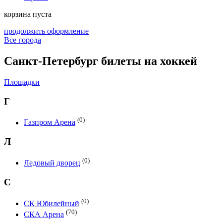
корзина пуста
продолжить оформление
Все города
Санкт-Петербург билеты на хоккей
Площадки
Г
(0)
Газпром Арена
Л
(0)
Ледовый дворец
С
(0)
СК Юбилейный
(70)
СКА Арена