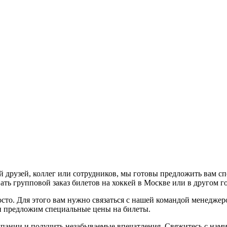
 друзей, коллег или сотрудников, мы готовы предложить вам с
ть групповой заказ билетов на хоккей в Москве или в другом г
осто. Для этого вам нужно связаться с нашей командой менедже
 и предложим специальные цены на билеты.
пании и получить незабываемые впечатления. Свяжитесь с нами 