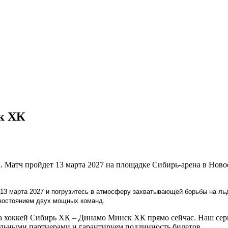
к ХК
 Матч пройдет 13 марта 2027 на площадке Сибирь-арена в Нов
13 марта 2027 и погрузитесь в атмосферу захватывающей борьбы на льд
ивостоянием двух мощных команд.
 хоккей Сибирь ХК – Динамо Минск ХК прямо сейчас. Наш серв
льными партнерами и гарантируем подлинность билетов.