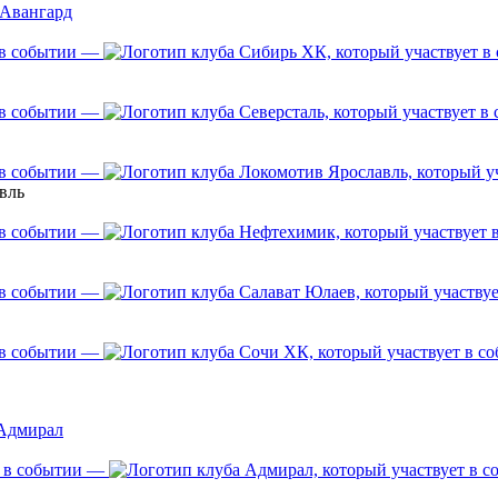
Авангард
—
—
—
вль
—
—
—
Адмирал
—