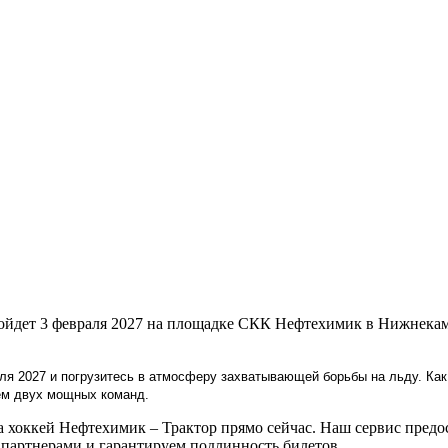
ройдет 3 февраля 2027 на площадке СКК Нефтехимик в Нижнека
ля 2027 и погрузитесь в атмосферу захватывающей борьбы на льду. Как
ем двух мощных команд.
хоккей Нефтехимик – Трактор прямо сейчас. Наш сервис предос
артнерами и гарантируем подлинность билетов.