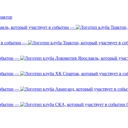
рактор
—
—
—
—
—
—