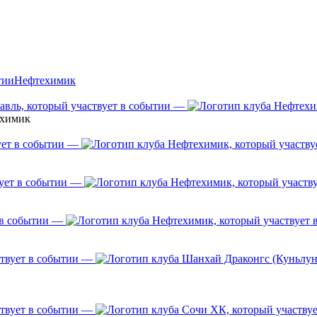
Нефтехимик
—
ехимик
—
—
—
—
—