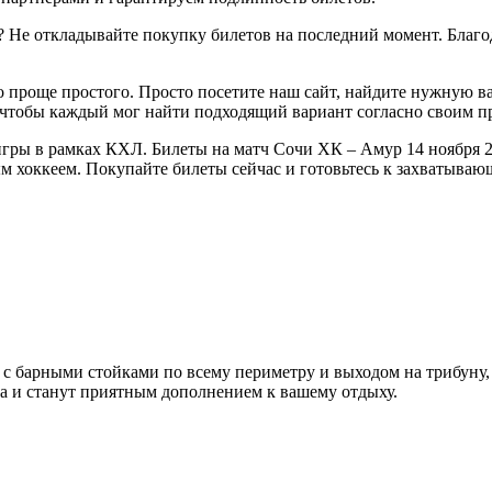
 Не откладывайте покупку билетов на последний момент. Благод
о проще простого. Просто посетите наш сайт, найдите нужную в
 чтобы каждый мог найти подходящий вариант согласно своим п
ры в рамках КХЛ. Билеты на матч Сочи ХК – Амур 14 ноября 202
ым хоккеем. Покупайте билеты сейчас и готовьтесь к захватыва
ы с барными стойками по всему периметру и выходом на трибуну,
а
и станут приятным дополнением к вашему отдыху.