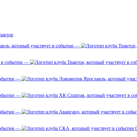
рактор
—
—
—
—
—
—