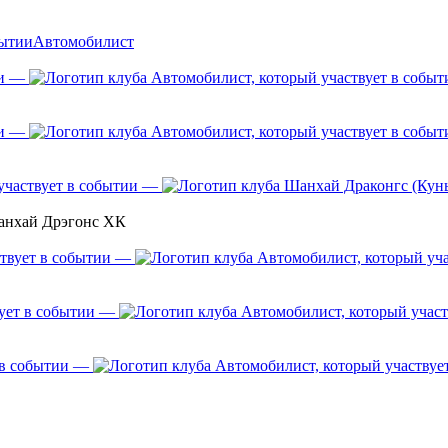
Автомобилист
—
—
—
анхай Дрэгонс ХК
—
—
—