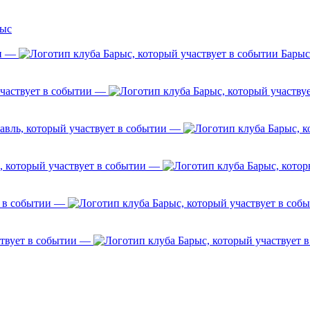
рыс
—
Барыс
—
—
—
—
—