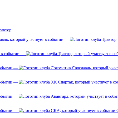
рактор
—
—
—
—
—
—