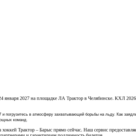
 24 января 2027 на площадке ЛА Трактор в Челябинске. КХЛ 202
7 и погрузитесь в атмосферу захватывающей борьбы на льду. Как заядл
мощных команд.
хоккей Трактор – Барыс прямо сейчас. Наш сервис предоставляе
артнерами и гарантируем подлинность билетов.