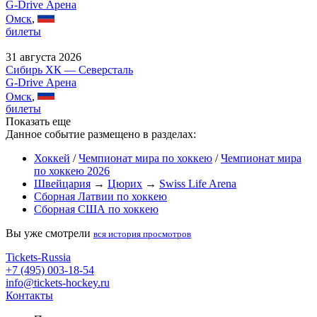
G-Drive Арена
Омск
,
билеты
31 августа 2026
Сибирь ХК — Северсталь
G-Drive Арена
Омск
,
билеты
Показать еще
Данное событие размещено в разделах:
Хоккей
/
Чемпионат мира по хоккею
/
Чемпионат мира
по хоккею 2026
Швейцария
→
Цюрих
→
Swiss Life Arena
Сборная Латвии по хоккею
Сборная США по хоккею
Вы уже смотрели
вся история просмотров
Tickets-Russia
+7 (495) 003-18-54
info@tickets-hockey.ru
Контакты