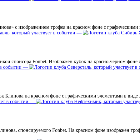
—
—
—