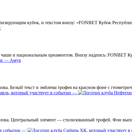
с
ев — Амур
—
—