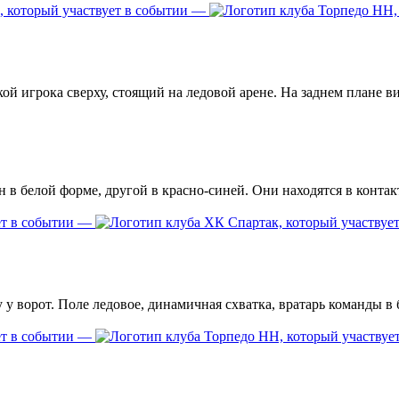
—
—
—