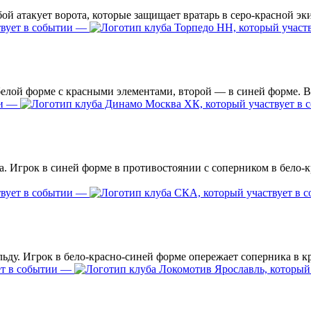
—
—
—
—