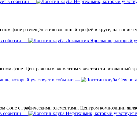
—
—
—
—