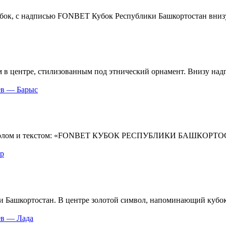
ев — Барыс
р
ев — Лада