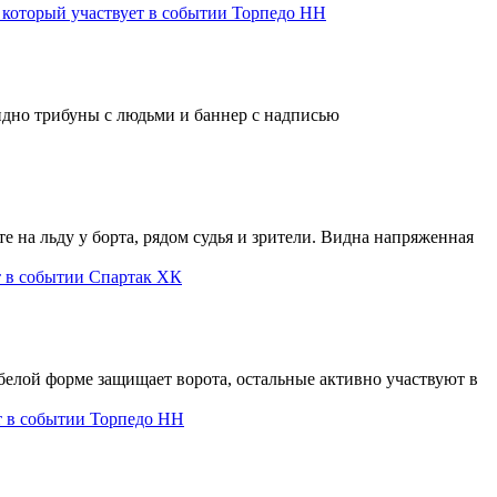
Торпедо НН
Спартак ХК
Торпедо НН