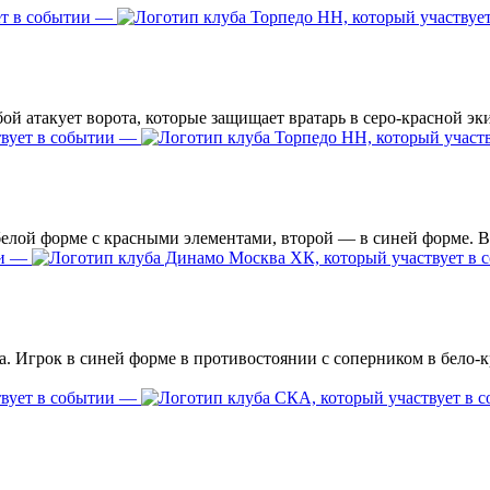
—
—
—
—