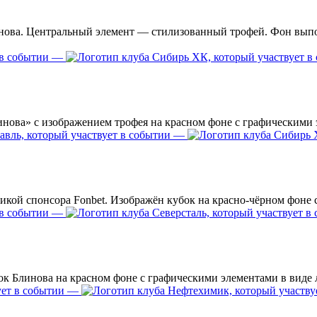
—
—
—
—