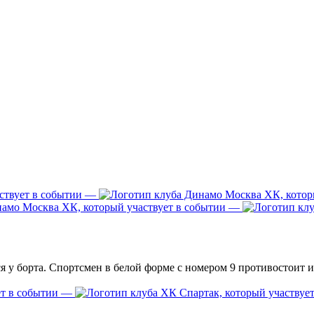
—
—
—