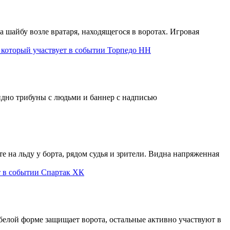
Торпедо НН
Спартак ХК