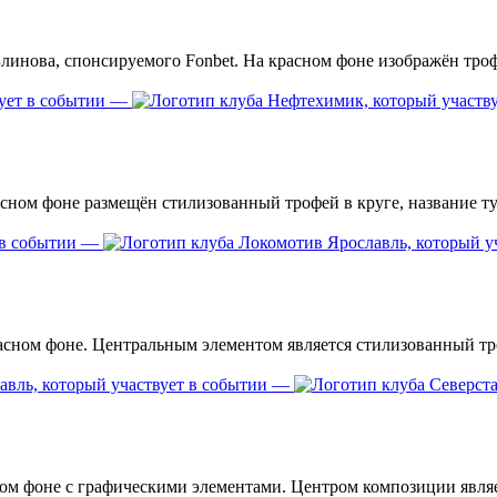
—
—
—