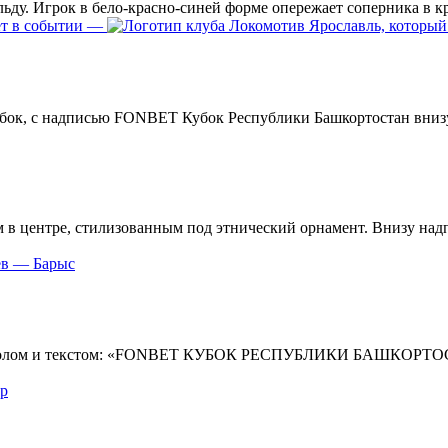
—
ев — Барыс
р