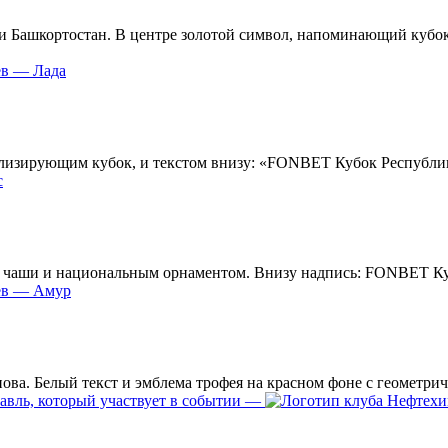
ев — Лада
с
ев — Амур
—