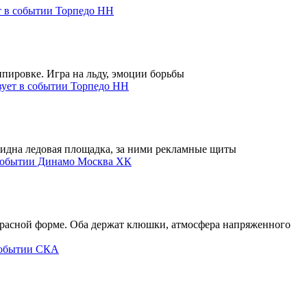
Торпедо НН
Торпедо НН
Динамо Москва ХК
СКА