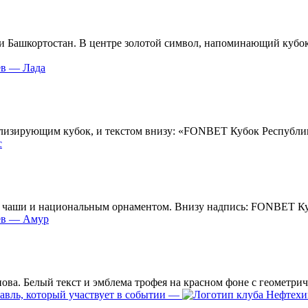
ев — Лада
с
ев — Амур
—