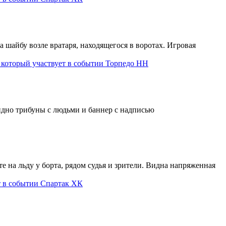
Торпедо НН
Спартак ХК