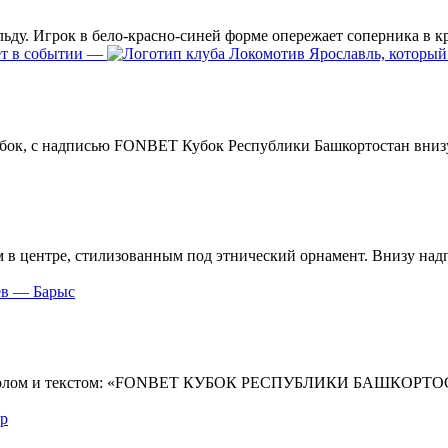
—
ев — Барыс
р