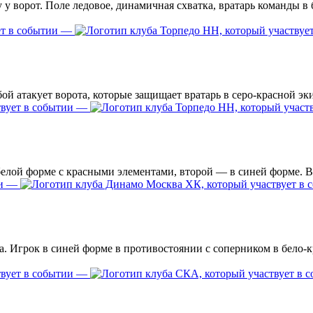
—
—
—
—