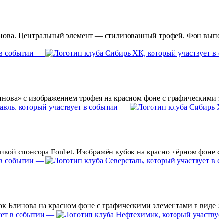
—
—
—
—