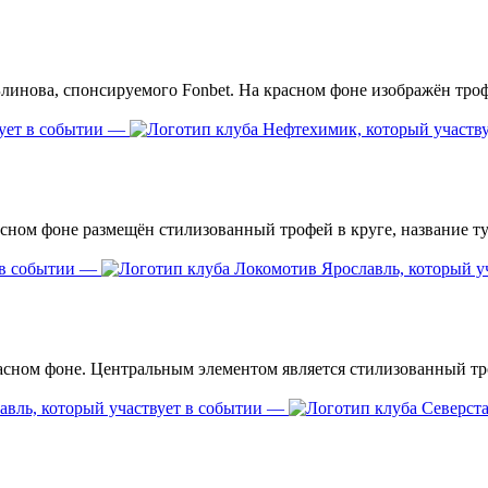
—
—
—