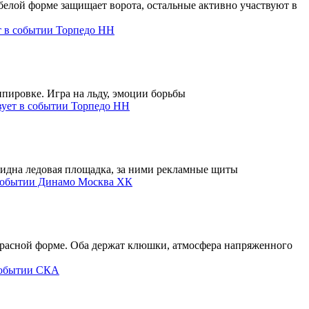
Торпедо НН
Торпедо НН
Динамо Москва ХК
СКА