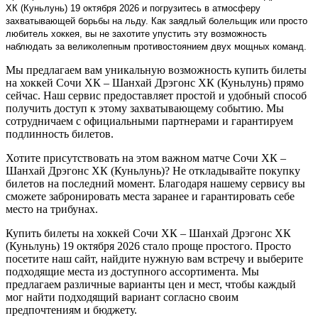
ХК (Куньлунь) 19 октября 2026 и погрузитесь в атмосферу
захватывающей борьбы на льду. Как заядлый болельщик или просто
любитель хоккея, вы не захотите упустить эту возможность
наблюдать за великолепным противостоянием двух мощных команд.
Мы предлагаем вам уникальную возможность купить билеты
на хоккей Сочи ХК – Шанхай Дрэгонс ХК (Куньлунь) прямо
сейчас. Наш сервис предоставляет простой и удобный способ
получить доступ к этому захватывающему событию. Мы
сотрудничаем с официальными партнерами и гарантируем
подлинность билетов.
Хотите присутствовать на этом важном матче Сочи ХК –
Шанхай Дрэгонс ХК (Куньлунь)? Не откладывайте покупку
билетов на последний момент. Благодаря нашему сервису вы
сможете забронировать места заранее и гарантировать себе
место на трибунах.
Купить билеты на хоккей Сочи ХК – Шанхай Дрэгонс ХК
(Куньлунь) 19 октября 2026 стало проще простого. Просто
посетите наш сайт, найдите нужную вам встречу и выберите
подходящие места из доступного ассортимента. Мы
предлагаем различные варианты цен и мест, чтобы каждый
мог найти подходящий вариант согласно своим
предпочтениям и бюджету.