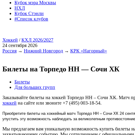
Кубок мэра Москвы
НХЛ
Кубок Стэнли
#Список клубов
Хоккей
/
КХЛ 2026/2027
24 сентября 2026
Россия
→
Нижний Новгород
→
КРК «Нагорный»
Билеты на Торпедо НН — Сочи ХК
Билеты
Для больших групп
Заказывайте билеты на хоккей Торпедо НН – Сочи ХК. Матч п
хоккей
на сайте или звоните +7 (495) 003-18-54.
Приобретите билеты на хоккейный матч Торпедо НН – Сочи ХК 24 сент
упустить эту возможность наблюдать за великолепным противостояни
Мы предлагаем вам уникальную возможность купить билеты на 
захватывающему событию. Мы сотрудничаем с официальными п