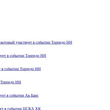
Торпедо НН
Торпедо НН
Торпедо НН
Торпедо НН
Ак Барс
ЦСКА ХК