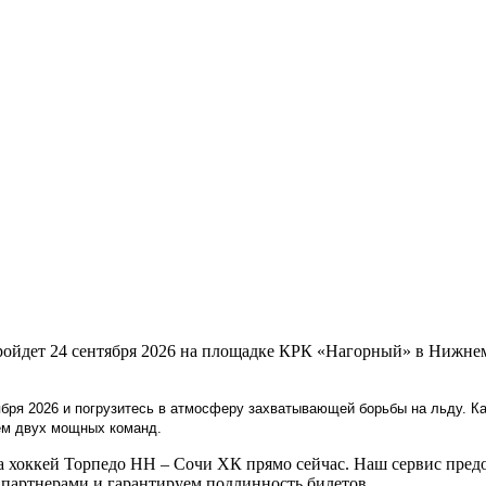
ройдет 24 сентября 2026 на площадке КРК «Нагорный» в Нижне
ября 2026 и погрузитесь в атмосферу захватывающей борьбы на льду. Ка
ем двух мощных команд.
хоккей Торпедо НН – Сочи ХК прямо сейчас. Наш сервис предос
артнерами и гарантируем подлинность билетов.