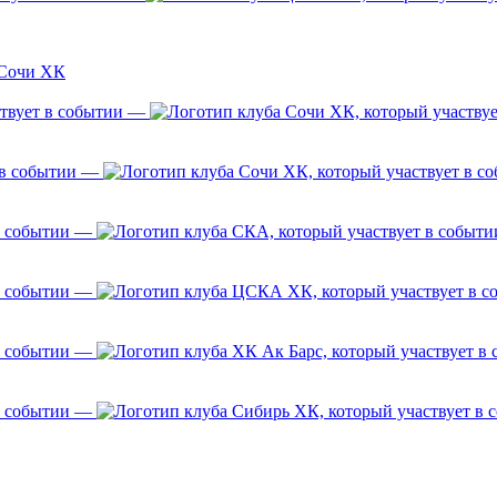
Сочи ХК
—
—
—
—
—
—