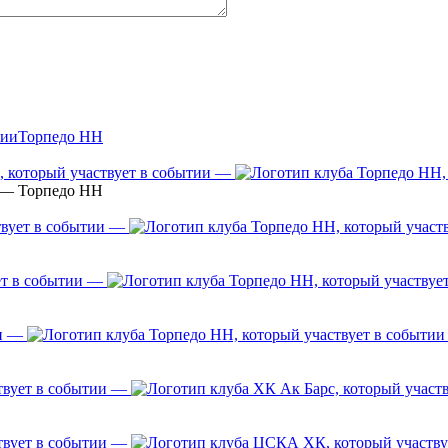
Торпедо НН
—
 — Торпедо НН
—
—
—
—
—