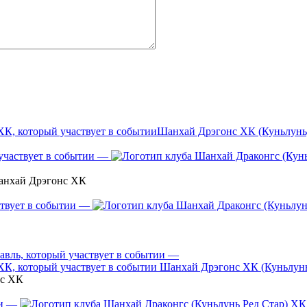
Шанхай Дрэгонс ХК (Куньлунь
—
анхай Дрэгонс ХК
—
—
Шанхай Дрэгонс ХК (Куньлун
нс ХК
—