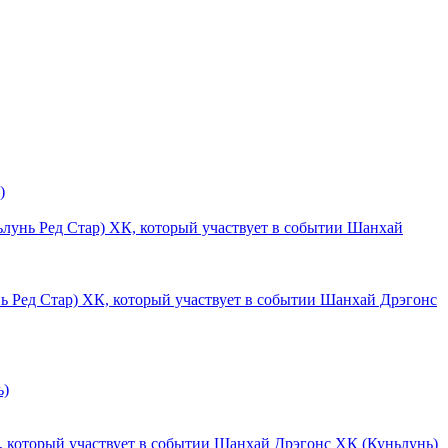
)
Шанхай
Шанхай Дрэгонс
ь)
Шанхай Дрэгонс ХК (Куньлунь)