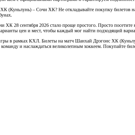
 ХК (Куньлунь) – Сочи ХК? Не откладывайте покупку билетов н
бунах.
и ХК 28 сентября 2026 стало проще простого. Просто посетите
варианты цен и мест, чтобы каждый мог найти подходящий вариа
гры в рамках КХЛ. Билеты на матч Шанхай Дрэгонс ХК (Куньлун
ою команду и наслаждаться великолепным хоккеем. Покупайте би