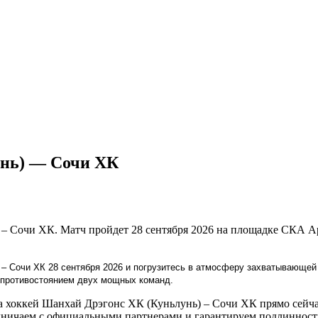
унь) — Сочи ХК
 – Сочи ХК. Матч пройдет 28 сентября 2026 на площадке СКА А
 – Сочи ХК 28 сентября 2026 и погрузитесь в атмосферу захватывающей
м противостоянием двух мощных команд.
 хоккей Шанхай Дрэгонс ХК (Куньлунь) – Сочи ХК прямо сейчас
ничаем с официальными партнерами и гарантируем подлинность