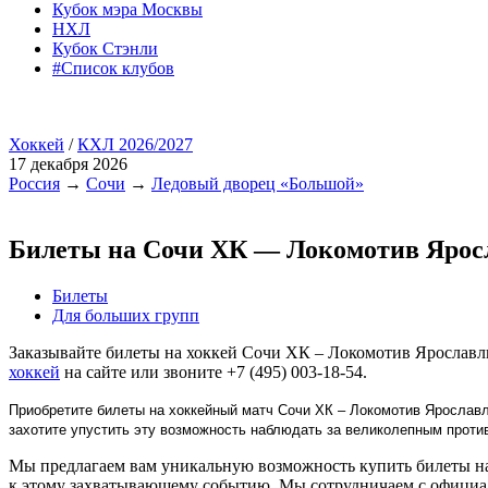
Кубок мэра Москвы
НХЛ
Кубок Стэнли
#Список клубов
Хоккей
/
КХЛ 2026/2027
17 декабря 2026
Россия
→
Сочи
→
Ледовый дворец «Большой»
Билеты на Сочи ХК — Локомотив Ярос
Билеты
Для больших групп
Заказывайте билеты на хоккей Сочи ХК – Локомотив Ярославл
хоккей
на сайте или звоните +7 (495) 003-18-54.
Приобретите билеты на хоккейный матч Сочи ХК – Локомотив Ярославл
захотите упустить эту возможность наблюдать за великолепным прот
Мы предлагаем вам уникальную возможность купить билеты на
к этому захватывающему событию. Мы сотрудничаем с официа