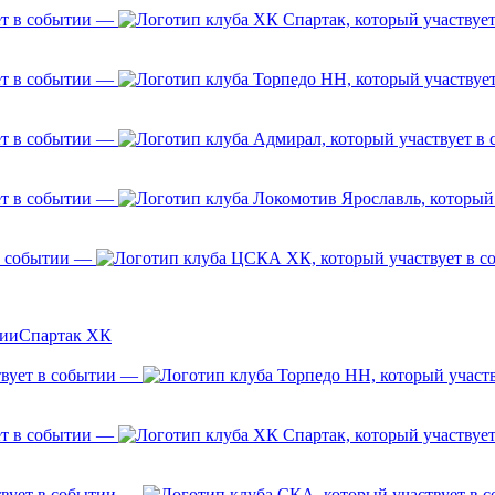
—
—
—
—
—
Спартак ХК
—
—
—