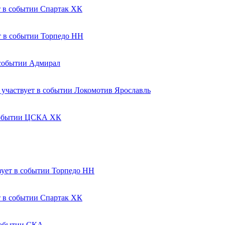
Спартак ХК
Торпедо НН
Адмирал
Локомотив Ярославль
ЦСКА ХК
Торпедо НН
Спартак ХК
СКА