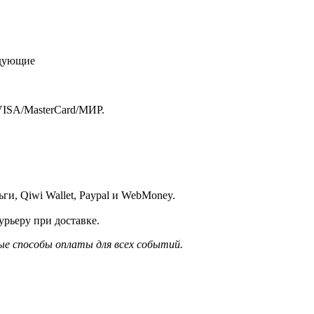
едующие
VISA/MasterСard/МИР.
и, Qiwi Wallet, Paypal и WebMoney.
рьеру при доставке.
е способы оплаты для всех событий.