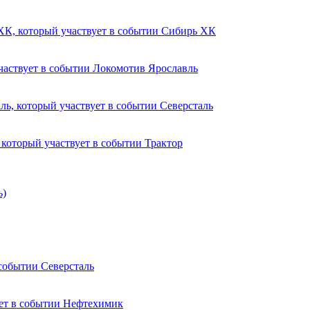
Сибирь ХК
Локомотив Ярославль
Северсталь
Трактор
ь)
Северсталь
Нефтехимик