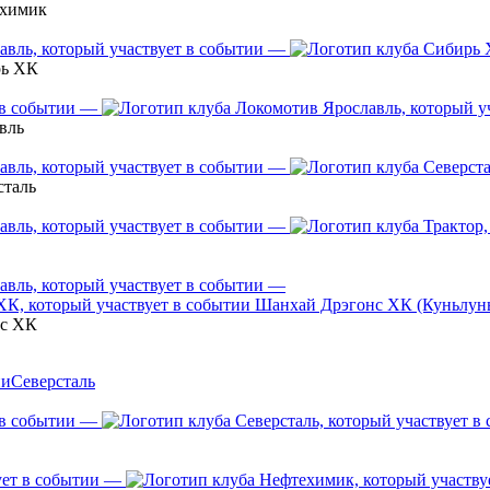
ехимик
—
рь ХК
—
вль
—
сталь
—
—
Шанхай Дрэгонс ХК (Куньлун
нс ХК
Северсталь
—
—