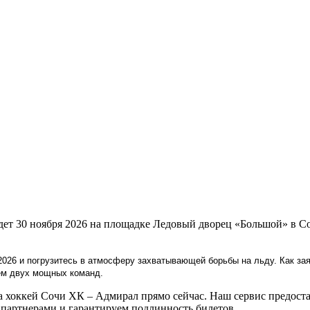
дет 30 ноября 2026 на площадке Ледовый дворец «Большой» в С
2026 и погрузитесь в атмосферу захватывающей борьбы на льду. Как за
ем двух мощных команд.
хоккей Сочи ХК – Адмирал прямо сейчас. Наш сервис предостав
артнерами и гарантируем подлинность билетов.