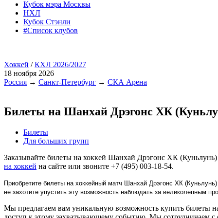
Кубок мэра Москвы
НХЛ
Кубок Стэнли
#Список клубов
Хоккей
/
КХЛ 2026/2027
18 ноября 2026
Россия
→
Санкт-Петербург
→
СКА Арена
Билеты на Шанхай Дрэгонс ХК (Куньл
Билеты
Для больших групп
Заказывайте билеты на хоккей Шанхай Дрэгонс ХК (Куньлунь)
на хоккей
на сайте или звоните +7 (495) 003-18-54.
Приобретите билеты на хоккейный матч Шанхай Дрэгонс ХК (Куньлунь)
не захотите упустить эту возможность наблюдать за великолепным п
Мы предлагаем вам уникальную возможность купить билеты на
доступ к этому захватывающему событию. Мы сотрудничаем с