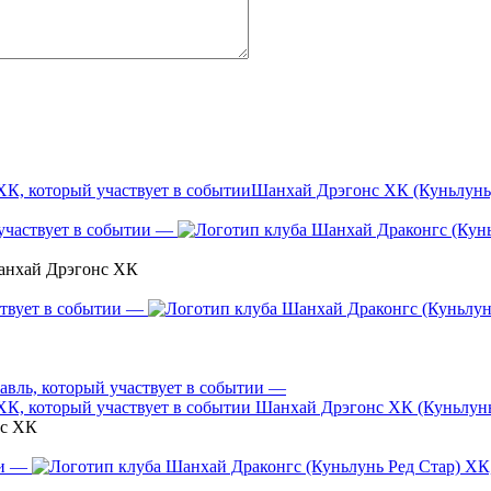
Шанхай Дрэгонс ХК (Куньлунь
—
анхай Дрэгонс ХК
—
—
Шанхай Дрэгонс ХК (Куньлун
нс ХК
—