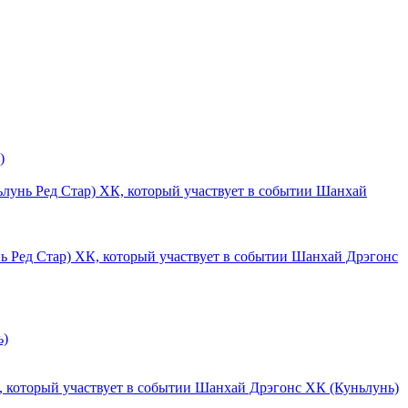
)
Шанхай
Шанхай Дрэгонс
ь)
Шанхай Дрэгонс ХК (Куньлунь)