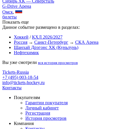
Сибирь ХК — Северсталь
G-Drive Арена
Омск
,
билеты
Показать еще
Данное событие размещено в разделах:
Хоккей
/
КХЛ 2026/2027
Россия
→
Санкт-Петербург
→
СКА Арена
Шанхай Дрэгонс ХК (Куньлунь)
Нефтехимик
Вы уже смотрели
вся история просмотров
Tickets-Russia
+7 (495) 003-18-54
info@tickets-hockey.ru
Контакты
Покупателям
Гарантии покупателя
Личный кабинет
Регистрация
История просмотров
Компания
Контакты