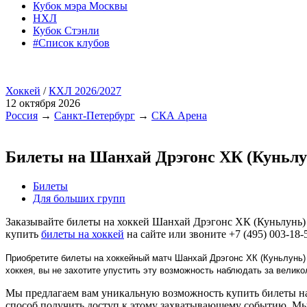
Кубок мэра Москвы
НХЛ
Кубок Стэнли
#Список клубов
Хоккей
/
КХЛ 2026/2027
12 октября 2026
Россия
→
Санкт-Петербург
→
СКА Арена
Билеты на Шанхай Дрэгонс ХК (Куньл
Билеты
Для больших групп
Заказывайте билеты на хоккей Шанхай Дрэгонс ХК (Куньлунь)
купить
билеты на хоккей
на сайте или звоните +7 (495) 003-18-
Приобретите билеты на хоккейный матч Шанхай Дрэгонс ХК (Куньлунь)
хоккея, вы не захотите упустить эту возможность наблюдать за вели
Мы предлагаем вам уникальную возможность купить билеты на
способ получить доступ к этому захватывающему событию. Мы