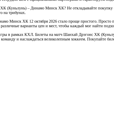
 ХК (Куньлунь) – Динамо Минск ХК? Не откладывайте покупку б
то на трибунах.
амо Минск ХК 12 октября 2026 стало проще простого. Просто п
 различные варианты цен и мест, чтобы каждый мог найти подх
игры в рамках КХЛ. Билеты на матч Шанхай Дрэгонс ХК (Куньлу
ою команду и наслаждаться великолепным хоккеем. Покупайте би