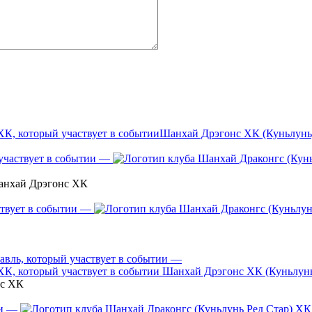
Шанхай Дрэгонс ХК (Куньлунь
—
анхай Дрэгонс ХК
—
—
Шанхай Дрэгонс ХК (Куньлун
нс ХК
—