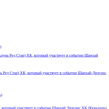
)
Шанхай
Шанхай Дрэгонс
ь)
Шанхай Дрэгонс ХК (Куньлунь)