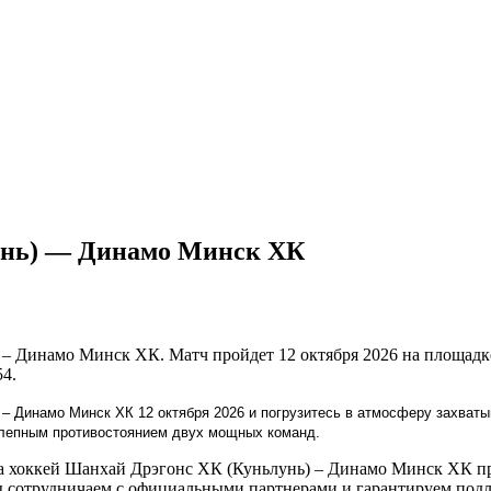
унь) — Динамо Минск ХК
 – Динамо Минск ХК. Матч пройдет 12 октября 2026 на площад
54.
 – Динамо Минск ХК 12 октября 2026 и погрузитесь в атмосферу захва
колепным противостоянием двух мощных команд.
 хоккей Шанхай Дрэгонс ХК (Куньлунь) – Динамо Минск ХК пря
 сотрудничаем с официальными партнерами и гарантируем подл