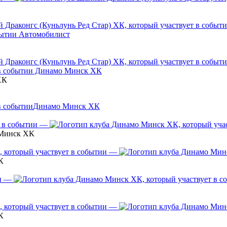
Автомобилист
Динамо Минск ХК
ХК
Динамо Минск ХК
—
 Минск ХК
—
К
—
—
К