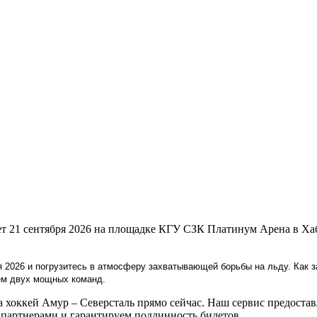
дет 21 сентября 2026 на площадке КГУ СЗК Платинум Арена в Х
я 2026 и погрузитесь в атмосферу захватывающей борьбы на льду. Как 
ем двух мощных команд.
хоккей Амур – Северсталь прямо сейчас. Наш сервис предоставл
артнерами и гарантируем подлинность билетов.